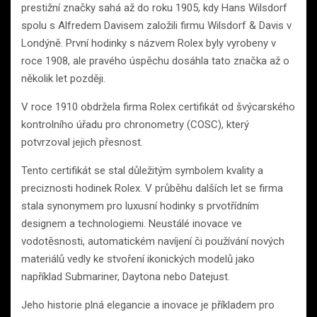
prestižní značky sahá až do roku 1905, kdy Hans Wilsdorf
spolu s Alfredem Davisem založili firmu Wilsdorf & Davis v
Londýně. První hodinky s názvem Rolex byly vyrobeny v
roce 1908, ale pravého úspěchu dosáhla tato značka až o
několik let později.
V roce 1910 obdržela firma Rolex certifikát od švýcarského
kontrolního úřadu pro chronometry (COSC), který
potvrzoval jejich přesnost.
Tento certifikát se stal důležitým symbolem kvality a
preciznosti hodinek Rolex. V průběhu dalších let se firma
stala synonymem pro luxusní hodinky s prvotřídním
designem a technologiemi. Neustálé inovace ve
vodotěsnosti, automatickém navíjení či používání nových
materiálů vedly ke stvoření ikonických modelů jako
například Submariner, Daytona nebo Datejust.
Jeho historie plná elegancie a inovace je příkladem pro