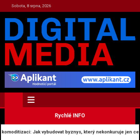
Skip
Sobota, 8 srpna, 2026
to
content
TOP.DIGITAL-MEDIA.CZ
Zpravodajství a Media
Rychlé INFO
moditizaci: Jak vybudovat byznys, který nekonkuruje jen cenou