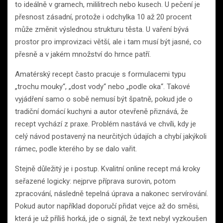
to ideálně v gramech, mililitrech nebo kusech. U pečení je
přesnost zásadní, protože i odchylka 10 až 20 procent
může změnit výslednou strukturu těsta. U vaření bývá
prostor pro improvizaci větší, ale i tam musí být jasné, co
přesně a v jakém množství do hrnce patří.
Amatérský recept často pracuje s formulacemi typu
„trochu mouky“, „dost vody“ nebo „podle oka“. Takové
vyjádření samo o sobě nemusí být špatně, pokud jde o
tradiční domácí kuchyni a autor otevřeně přiznává, že
recept vychází z praxe. Problém nastává ve chvíli, kdy je
celý návod postavený na neurčitých údajích a chybí jakýkoli
rámec, podle kterého by se dalo vařit.
Stejně důležitý je i postup. Kvalitní online recept má kroky
seřazené logicky: nejprve příprava surovin, potom
zpracování, následně tepelná úprava a nakonec servírování.
Pokud autor například doporučí přidat vejce až do směsi,
která je už příliš horká, jde o signál, že text nebyl vyzkoušen