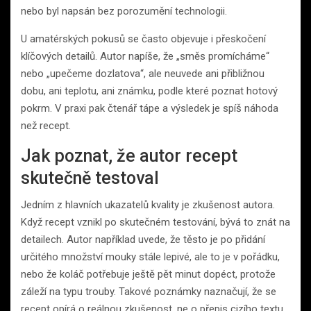
nebo byl napsán bez porozumění technologii.
U amatérských pokusů se často objevuje i přeskočení
klíčových detailů. Autor napíše, že „směs promícháme“
nebo „upečeme dozlatova“, ale neuvede ani přibližnou
dobu, ani teplotu, ani známku, podle které poznat hotový
pokrm. V praxi pak čtenář tápe a výsledek je spíš náhoda
než recept.
Jak poznat, že autor recept
skutečně testoval
Jedním z hlavních ukazatelů kvality je zkušenost autora.
Když recept vznikl po skutečném testování, bývá to znát na
detailech. Autor například uvede, že těsto je po přidání
určitého množství mouky stále lepivé, ale to je v pořádku,
nebo že koláč potřebuje ještě pět minut dopéct, protože
záleží na typu trouby. Takové poznámky naznačují, že se
recept opírá o reálnou zkušenost, ne o přepis cizího textu.