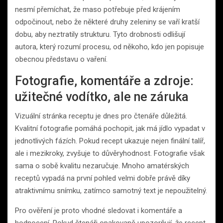
nesmí přemíchat, že maso potřebuje před krájením
odpočinout, nebo že některé druhy zeleniny se vaří kratší
dobu, aby neztratily strukturu. Tyto drobnosti odlišují
autora, který rozumí procesu, od někoho, kdo jen popisuje
obecnou představu o vaření.
Fotografie, komentáře a zdroje:
užitečné vodítko, ale ne záruka
Vizuální stránka receptu je dnes pro čtenáře důležitá.
Kvalitní fotografie pomáhá pochopit, jak má jídlo vypadat v
jednotlivých fázích. Pokud recept ukazuje nejen finální talíř,
ale i mezikroky, zvyšuje to důvěryhodnost. Fotografie však
sama o sobě kvalitu nezaručuje. Mnoho amatérských
receptů vypadá na první pohled velmi dobře právě díky
atraktivnímu snímku, zatímco samotný text je nepoužitelný.
Pro ověření je proto vhodné sledovat i komentáře a
hodnocení. Pokud čtenáři opakovaně upozorňují, že recept