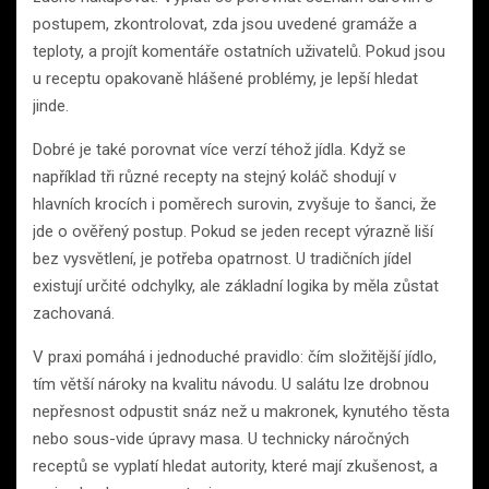
postupem, zkontrolovat, zda jsou uvedené gramáže a
teploty, a projít komentáře ostatních uživatelů. Pokud jsou
u receptu opakovaně hlášené problémy, je lepší hledat
jinde.
Dobré je také porovnat více verzí téhož jídla. Když se
například tři různé recepty na stejný koláč shodují v
hlavních krocích i poměrech surovin, zvyšuje to šanci, že
jde o ověřený postup. Pokud se jeden recept výrazně liší
bez vysvětlení, je potřeba opatrnost. U tradičních jídel
existují určité odchylky, ale základní logika by měla zůstat
zachovaná.
V praxi pomáhá i jednoduché pravidlo: čím složitější jídlo,
tím větší nároky na kvalitu návodu. U salátu lze drobnou
nepřesnost odpustit snáz než u makronek, kynutého těsta
nebo sous-vide úpravy masa. U technicky náročných
receptů se vyplatí hledat autority, které mají zkušenost, a