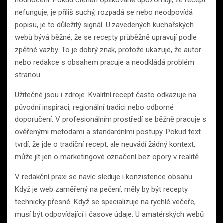
nefunguje, je příliš suchý, rozpadá se nebo neodpovídá
popisu, je to důležitý signál. U zavedených kuchařských
webů bývá běžné, že se recepty průběžně upravují podle
zpětné vazby. To je dobrý znak, protože ukazuje, že autor
nebo redakce s obsahem pracuje a neodkládá problém
stranou.
Užitečné jsou i zdroje. Kvalitní recept často odkazuje na
původní inspiraci, regionální tradici nebo odborné
doporučení. V profesionálním prostředí se běžně pracuje s
ověřenými metodami a standardními postupy. Pokud text
tvrdí, že jde o tradiční recept, ale neuvádí žádný kontext,
může jít jen o marketingové označení bez opory v realitě.
V redakční praxi se navíc sleduje i konzistence obsahu.
Když je web zaměřený na pečení, měly by být recepty
technicky přesné. Když se specializuje na rychlé večeře,
musí být odpovídající i časové údaje. U amatérských webů