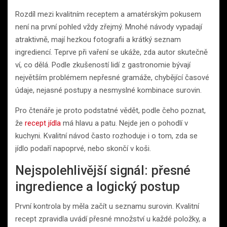
Rozdíl mezi kvalitním receptem a amatérským pokusem
není na první pohled vždy zřejmý. Mnohé návody vypadají
atraktivně, mají hezkou fotografii a krátký seznam
ingrediencí. Teprve při vaření se ukáže, zda autor skutečně
ví, co dělá. Podle zkušeností lidí z gastronomie bývají
největším problémem nepřesné gramáže, chybějící časové
údaje, nejasné postupy a nesmyslné kombinace surovin.
Pro čtenáře je proto podstatné vědět, podle čeho poznat,
že
recept jídla
má hlavu a patu. Nejde jen o pohodlí v
kuchyni. Kvalitní návod často rozhoduje i o tom, zda se
jídlo podaří napoprvé, nebo skončí v koši.
Nejspolehlivější signál: přesné
ingredience a logický postup
První kontrola by měla začít u seznamu surovin. Kvalitní
recept zpravidla uvádí přesné množství u každé položky, a