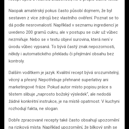
Naopak amatérský pokus často působí dojmem, že byl
sestaven z více zdrojů bez vlastního ověření. Poznat se to
dá podle nesrovnalostí. Například v seznamu ingrediencí je
uvedeno 200 gramů cukru, ale v postupu se cukr už vůbec
nezmiňuje. Nebo se v textu objeví surovina, která není v
úvodu vůbec vypsaná. To bývá častý znak nepozornosti,
někdy i automatického překladu či přejímání obsahu bez
kontroly.
Dalším vodítkem je jazyk. Kvalitní recept bývá srozumitelný,
věcný a přesný. Nepotřebuje přehnané superlativy ani
marketingové fráze. Pokud autor místo popisu práce s
těstem slibuje „naprosto božský výsledek“, ale nedodá
žádné konkrétní instrukce, je na místě opatrnost. V kuchyni
rozhodují fakta, ne slogan.
Dobře zpracované recepty také často obsahují upozornění
na riziková místa. Například upozornění, že bílkový sníh se