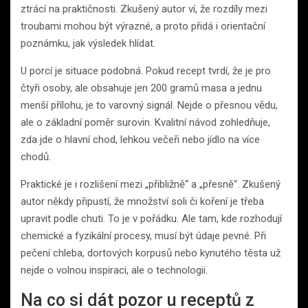
ztrácí na praktičnosti. Zkušený autor ví, že rozdíly mezi
troubami mohou být výrazné, a proto přidá i orientační
poznámku, jak výsledek hlídat.
U porcí je situace podobná. Pokud recept tvrdí, že je pro
čtyři osoby, ale obsahuje jen 200 gramů masa a jednu
menší přílohu, je to varovný signál. Nejde o přesnou vědu,
ale o základní poměr surovin. Kvalitní návod zohledňuje,
zda jde o hlavní chod, lehkou večeři nebo jídlo na více
chodů.
Praktické je i rozlišení mezi „přibližně“ a „přesně“. Zkušený
autor někdy připustí, že množství soli či koření je třeba
upravit podle chuti. To je v pořádku. Ale tam, kde rozhodují
chemické a fyzikální procesy, musí být údaje pevné. Při
pečení chleba, dortových korpusů nebo kynutého těsta už
nejde o volnou inspiraci, ale o technologii.
Na co si dát pozor u receptů z