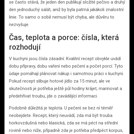
se často stává, že jeden den publikují složité pečivo a druhý
den jednoduchý salát, aniž by byla patrná jakákoli znalostní
linie. To samo o sobě nemusí být chyba, ale důvěru to
nezvyšuje.
Čas, teplota a porce: čísla, která
rozhodují
V kuchyni jsou čísla zásadní. Kvalitní recept obvykle uvádí
dobu přípravy, dobu vaření nebo pečení a počet porcí. Tyto
údaje pomáhají plánovat nákup i samotnou práci v kuchyni.
Pokud recept slibuje hotové jídlo za 15 minut, ale ve
skutečnosti je potřeba ještě půl hodiny krájet, marinovat a
předehřívat troubu, jde o zavádějící informaci.
Podobně důležitá je teplota. U pečení se bez ní téměř
neobejdete. Recept, který neuvádí, zda má být trouba
horkovzdušná nebo klasická, zda se má péct na střední
rovině nebo níže, případně zda je potřeba předpéct korpus,