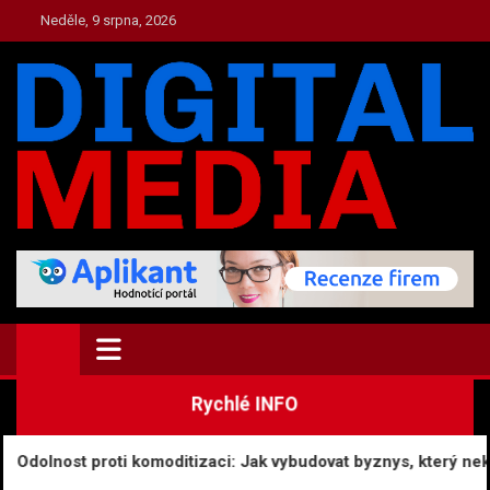
Skip
Neděle, 9 srpna, 2026
to
content
TOP.DIGITAL-MEDIA.CZ
Zpravodajství a Media
Rychlé INFO
nost proti komoditizaci: Jak vybudovat byznys, který nekonkur