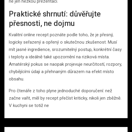
ne jen hezkou prezentaci.
Praktické shrnutí: důvěřujte
přesnosti, ne dojmu
Kvalitní online recept poznáte podle toho, že je přesný,
logicky seřazený a opřený o skutečnou zkušenost. Musí
mít jasné ingredience, srozumitelný postup, konkrétní časy
i teploty a ideálně také upozornění na riziková místa.
Amatérský pokus se naopak projevuje neurčitostí, rozpory,
chybějícími údaji a přehnaným důrazem na efekt místo
obsahu.
Pro čtenáře z toho plyne jednoduché doporučení: než
začne vařit, měl by recept přečíst kriticky, nikoli jen zběžně.
V kuchyni se totiž ne
Navigace