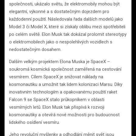
společnosti, ukázalo světu, že elektromobily mohou být
elegantní, výkonné a s dostatečným dojezdem pro
každodenní použití. Následovala řada dalších modelů jako
Model 3 či Model X, které si získaly oblibu mezi spotřebiteli
po celém světě. Elon Musk tak dokázal prolomit stereotypy
o elektromobilech jako o nespolehlivých vozidlech s
nedostatečným dosahem.
Dalším velkým projektem Elona Muska je SpaceX –
soukromá kosmická společnost zaměřená na cestování
vesmírem. Cílem SpaceX je snižovat náklady na
kosmonautiku a umožnit tak lidem kolonizaci Marsu. Díky
inovativním technologiím a opakovanému použití raket
Falcon 9 se SpaceX stalo průkopníkem v oblasti
vesmírných letů. Elon Musk tak přispívá k rozvoji
kosmonautiky a otevírá nové možnosti pro budoucnost
lidského osídlení vesmíru.
Jeho revoluční myšlenky a odhodlání měnit svět jsou