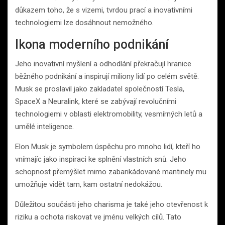
důkazem toho, že s vizemi, tvrdou prací a inovativními
technologiemi lze dosáhnout nemožného.
Ikona moderního podnikání
Jeho inovativní myšlení a odhodlání překračují hranice
běžného podnikání a inspirují miliony lidí po celém světě.
Musk se proslavil jako zakladatel společností Tesla,
SpaceX a Neuralink, které se zabývají revolučními
technologiemi v oblasti elektromobility, vesmírných letů a
umělé inteligence.
Elon Musk je symbolem úspěchu pro mnoho lidí, kteří ho
vnímajíc jako inspiraci ke splnění vlastních snů. Jeho
schopnost přemýšlet mimo zabarikádované mantinely mu
umožňuje vidět tam, kam ostatní nedokážou.
Důležitou součásti jeho charisma je také jeho otevřenost k
riziku a ochota riskovat ve jménu velkých cílů. Tato