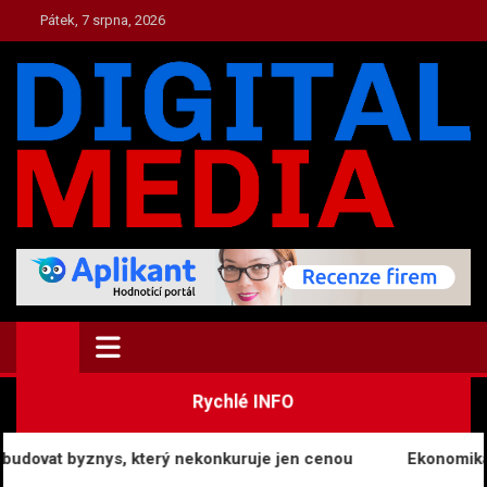
Skip
Pátek, 7 srpna, 2026
to
content
TOP.DIGITAL-MEDIA.CZ
Zpravodajství a Media
Rychlé INFO
dovat byznys, který nekonkuruje jen cenou
Ekonomika poz