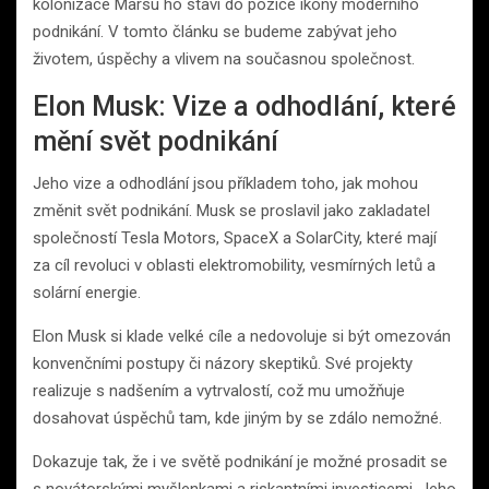
kolonizace Marsu ho staví do pozice ikony moderního
podnikání. V tomto článku se budeme zabývat jeho
životem, úspěchy a vlivem na současnou společnost.
Elon Musk: Vize a odhodlání, které
mění svět podnikání
Jeho vize a odhodlání jsou příkladem toho, jak mohou
změnit svět podnikání. Musk se proslavil jako zakladatel
společností Tesla Motors, SpaceX a SolarCity, které mají
za cíl revoluci v oblasti elektromobility, vesmírných letů a
solární energie.
Elon Musk si klade velké cíle a nedovoluje si být omezován
konvenčními postupy či názory skeptiků. Své projekty
realizuje s nadšením a vytrvalostí, což mu umožňuje
dosahovat úspěchů tam, kde jiným by se zdálo nemožné.
Dokazuje tak, že i ve světě podnikání je možné prosadit se
s novátorskými myšlenkami a riskantními investicemi. Jeho