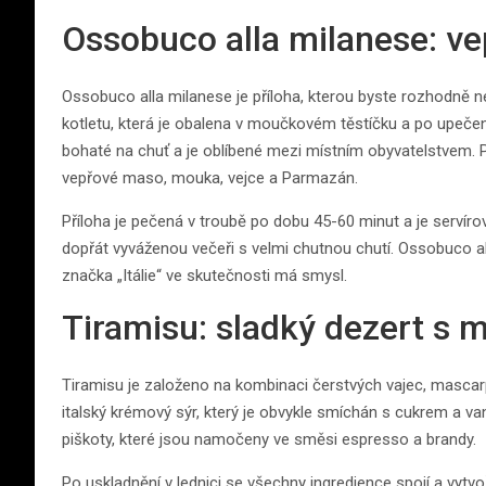
Ossobuco alla milanese: ve
Ossobuco alla milanese je příloha, kterou byste rozhodně ne
kotletu, která je obalena v moučkovém těstíčku a po upečení
bohaté na chuť a je oblíbené mezi místním obyvatelstvem. Pro
vepřové maso, mouka, vejce a Parmazán.
Příloha je pečená v troubě po dobu 45-60 minut a je servíro
dopřát vyváženou večeři s velmi chutnou chutí. Ossobuco al
značka „Itálie“ ve skutečnosti má smysl.
Tiramisu: sladký dezert s
Tiramisu je založeno na kombinaci čerstvých vajec, mascar
italský krémový sýr, který je obvykle smíchán s cukrem a v
piškoty, které jsou namočeny ve směsi espresso a brandy.
Po uskladnění v lednici se všechny ingredience spojí a vytvo