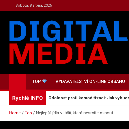
Skip
Sobota, 8 srpna, 2026
to
content
TOP.DIGITAL-MEDIA.C
Zpravodajství a Media
TOP
VYDAVATELSTVÍ ON-LINE OBSAHU
Rychlé INFO
ského pokusu
Odolnost proti komoditizaci: Jak vybudovat
Home
Top
Nejlepší jídla v Itálii, která nesmíte minout