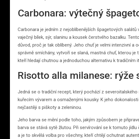
Carbonara: výtečný špageto
Carbonara je jedním z nejoblíbenějších špagetových salátů v I
vaječný bílek, sýr, slaninu a kousek čerstvého bazalku. Tento
důvod, proč je tak oblíbený. Jeho chuť je velmi intenzivní a 
správně smíchány, vytvoří se slaná, mastná chuť, kterou je
kteří hledají chutnou a jednoduchou alternativu k tradičním i
Risotto alla milanese: rýž
Jedná se o tradiční recept, který pochází z severoitalskéh
kuřecím vývarem a osmaženými kousky. K jeho dokonalosti 
nejčastěji s piškoty a zeleninou.
Jeho barva se mění podle toho, jakým způsobem je připrave
barva se stává sytě žlutou. Při servírování se k tomuto jíd
a je to skvělá volba pro všechny, kteří chtějí ochutnat auten