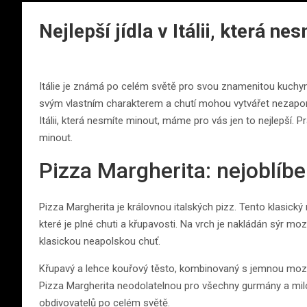
Nejlepší jídla v Itálii, která n
Itálie je známá po celém světě pro svou znamenitou kuchyni, 
svým vlastním charakterem a chutí mohou vytvářet nezapome
Itálii, která nesmíte minout, máme pro vás jen to nejlepší. Pr
minout.
Pizza Margherita: nejoblíben
Pizza Margherita je královnou italských pizz. Tento klasický
které je plné chuti a křupavosti. Na vrch je nakládán sýr mo
klasickou neapolskou chuť.
Křupavý a lehce kouřový těsto, kombinovaný s jemnou mozz
Pizza Margherita neodolatelnou pro všechny gurmány a milo
obdivovatelů po celém světě.