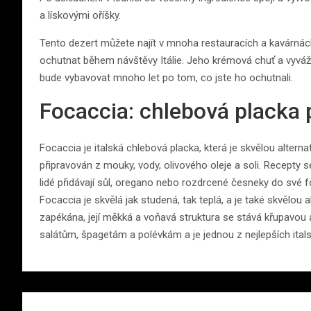
a lískovými oříšky.
Tento dezert můžete najít v mnoha restauracích a kavárnách po
ochutnat během návštěvy Itálie. Jeho krémová chuť a vyváž
bude vybavovat mnoho let po tom, co jste ho ochutnali.
Focaccia: chlebová placka 
Focaccia je italská chlebová placka, která je skvělou altern
připravován z mouky, vody, olivového oleje a soli. Recepty se
lidé přidávají sůl, oregano nebo rozdrcené česneky do své fo
Focaccia je skvělá jak studená, tak teplá, a je také skvělou 
zapékána, její měkká a voňavá struktura se stává křupavou a 
salátům, špagetám a polévkám a je jednou z nejlepších itals
Navigace