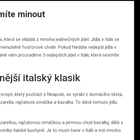
esmíte minout
která se skládá z mnoha jedinečných jídel. Jídla v Itálii se
nutelné fosforové chvíle. Pokud hledáte nejlepší jídla v
ávě vám prozradíme 5 nejlepších jídel v Itálii, která nesmíte
ější italský klasik
 recept, který pochází z Neapole, se vyrábí z domácího těsta,
zzarella, rajčatová omáčka a bazalka. To dává tomuto jídlu
arellou, rajčatovou omáčkou a jemnou chutí bazalky, dělá z
vníky italské kuchyně. Je to must-have v Itálii a má mnoho