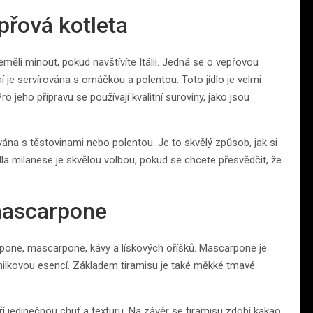
přová kotleta
měli minout, pokud navštívíte Itálii. Jedná se o vepřovou
 je servírována s omáčkou a polentou. Toto jídlo je velmi
 jeho přípravu se používají kvalitní suroviny, jako jsou
vána s těstovinami nebo polentou. Je to skvělý způsob, jak si
la milanese je skvělou volbou, pokud se chcete přesvědčit, že
 mascarpone
pone, mascarpone, kávy a lískových oříšků. Mascarpone je
anilkovou esencí. Základem tiramisu je také měkké tmavé
ří jedinečnou chuť a texturu. Na závěr se tiramisu zdobí kakao