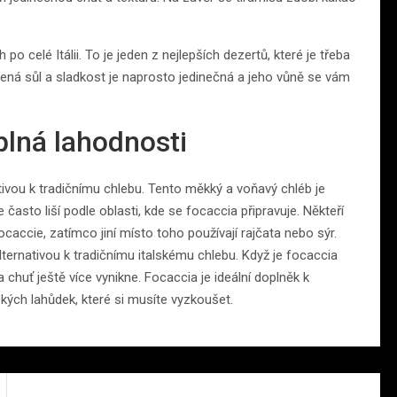
 celé Itálii. To je jeden z nejlepších dezertů, které je třeba
ená sůl a sladkost je naprosto jedinečná a jeho vůně se vám
plná lahodnosti
ativou k tradičnímu chlebu. Tento měkký a voňavý chléb je
 často liší podle oblasti, kde se focaccia připravuje. Někteří
caccie, zatímco jiní místo toho používají rajčata nebo sýr.
alternativou k tradičnímu italskému chlebu. Když je focaccia
chuť ještě více vynikne. Focaccia je ideální doplněk k
kých lahůdek, které si musíte vyzkoušet.