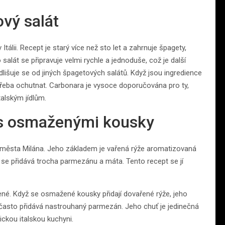
vý salát
tálii. Recept je starý více než sto let a zahrnuje špagety,
 salát se připravuje velmi rychle a jednoduše, což je další
odlišuje se od jiných špagetových salátů. Když jsou ingredience
 třeba ochutnat. Carbonara je vysoce doporučována pro ty,
talským jídlům.
e s osmaženými kousky
o města Milána. Jeho základem je vařená rýže aromatizovaná
se přidává trocha parmezánu a máta. Tento recept se jí
né. Když se osmažené kousky přidají dovařené rýže, jeho
lu často přidává nastrouhaný parmezán. Jeho chuť je jedinečná
tickou italskou kuchyni.