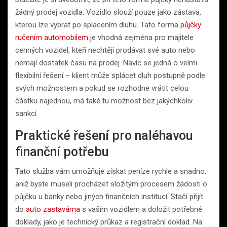
žádný prodej vozidla. Vozidlo slouží pouze jako zástava,
kterou lze vybrat po splacením dluhu. Tato forma
půjčky
ručením automobilem
je vhodná zejména pro majitele
cenných vozidel, kteří nechtějí prodávat své auto nebo
nemají dostatek času na prodej. Navíc se jedná o velmi
flexibilní řešení – klient může splácet dluh postupně podle
svých možnostem a pokud se rozhodne vrátit celou
částku najednou, má také tu možnost bez jakýchkoliv
sankcí.
Praktické řešení pro naléhavou
finanční potřebu
Tato služba vám umožňuje získat peníze rychle a snadno,
aniž byste museli procházet složitým procesem žádosti o
půjčku u banky nebo jiných finančních institucí. Stačí přijít
do
auto zastavárna
s vaším vozidlem a doložit potřebné
doklady, jako je technický průkaz a registrační doklad. Na