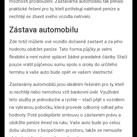
možností prodloužení. Zastavárna automobilů tak přináší
praktické řešení pro ty, kteří potřebují naléhavě peníze a
nechtějí se zbavit svého vozidla natrvalo.
Zástava automobilu
Zde totiž můžete své vozidlo dočasně zastavit a za jeho
hodnotu obdržet peníze. Tato forma půjčky je velmi
flexibilní a není nutné splácet žádné pravidelné částky. Stačí
pouze vrátit půjčenou sumu spolu s úroky do určitého
termínu a vaše auto bude opět ve vašem vlastnictví.
Zastavárny automobilů jsou ideálním řešením pro ty, kteří
si nechtějí nebo nemohou vzít bankovní úvěr. Využívání
této služby je jednoduché a rychlé – stačí přijít s vozidlem
na vybranou pobočku, která provede odborný odhad jeho
hodnoty. Poté podepíšete smlouvu o zástavním právu a
obdržíte peníze ihned na ruku. Vaše auto bude po celou
dobu uloženo v bezpečném prostoru, takže se nemusíte