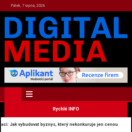
Skip
Pátek, 7 srpna, 2026
to
content
TOP.DIGITAL-MEDIA.CZ
Zpravodajství a Media
Rychlé INFO
i: Jak vybudovat byznys, který nekonkuruje jen cenou
Eko