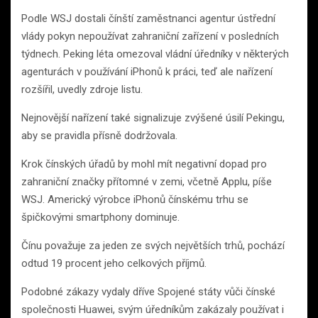
Podle WSJ dostali čínští zaměstnanci agentur ústřední
vlády pokyn nepoužívat zahraniční zařízení v posledních
týdnech. Peking léta omezoval vládní úředníky v některých
agenturách v používání iPhonů k práci, teď ale nařízení
rozšířil, uvedly zdroje listu.
Nejnovější nařízení také signalizuje zvýšené úsilí Pekingu,
aby se pravidla přísně dodržovala.
Krok čínských úřadů by mohl mít negativní dopad pro
zahraniční značky přítomné v zemi, včetně Applu, píše
WSJ. Americký výrobce iPhonů čínskému trhu se
špičkovými smartphony dominuje.
Čínu považuje za jeden ze svých největších trhů, pochází
odtud 19 procent jeho celkových příjmů.
Podobné zákazy vydaly dříve Spojené státy vůči čínské
společnosti Huawei, svým úředníkům zakázaly používat i