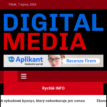
Skip
Pátek, 7 srpna, 2026
to
content
TOP.DIGITAL-MEDIA.CZ
Zpravodajství a Media
Rychlé INFO
 vybudovat byznys, který nekonkuruje jen cenou
Ekonomik