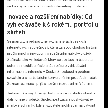
firma dokázala vyrovnat s mezinárodní konkurencí a stát
se klíčovým hráčem v oblasti internetových služeb.
Inovace a rozšíření nabídky: Od
vyhledávače k širokému portfoliu
služeb
Seznam.cz je jednou z nejvýznamnějších českých
internetových společností, která za svou dlouhou historii
prošla mnoha inovacemi a rozšířením nabídky služeb.
Začínala jako vyhledávač, který se postupem času stal
jedním z nejoblíbenějších nástrojů pro vyhledávání
informací na internetu v Česku. S rostoucím počtem
uživatelů a s narůstajícím konkurenčním prostředím však
Seznam.cz musel přijít s novými inovativními řešeními.
Jednou z klíčových změn bylo rozšíření nabídky služeb o
další online produkty. Společnost začala poskytovat e-
mailové schránky, kde si uživatelé mohli zdarma vytvořit