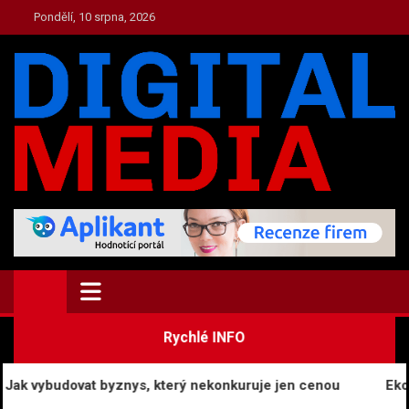
Skip
Pondělí, 10 srpna, 2026
to
content
TOP.DIGITAL-MEDIA.CZ
Zpravodajství a Media
Rychlé INFO
k vybudovat byznys, který nekonkuruje jen cenou
Ekonomi